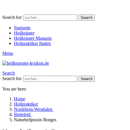
Search for:
Search
Startseite
Heilkräuter
Heilkräuter Magazin
Heilpraktiker finden
Menu
Search
Search for:
Search
You are here:
Home
Heilpraktiker
Nordrhein-Westfalen
Bielefeld
Naturheilpraxis Borges