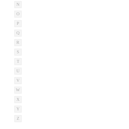
N
O
P
Q
R
S
T
U
V
W
X
Y
Z