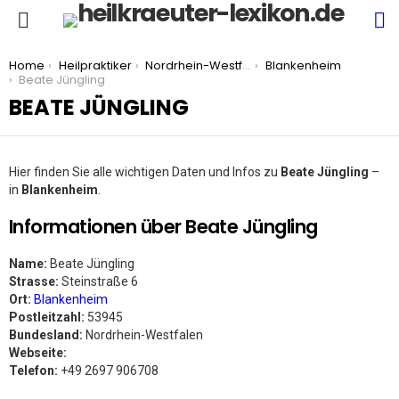
S
Menu
You are here:
Home
Heilpraktiker
Nordrhein-Westfalen
Blankenheim
Beate Jüngling
BEATE JÜNGLING
Hier finden Sie alle wichtigen Daten und Infos zu
Beate Jüngling
–
in
Blankenheim
.
Informationen über Beate Jüngling
Name:
Beate Jüngling
Strasse:
Steinstraße 6
Ort:
Blankenheim
Postleitzahl:
53945
Bundesland:
Nordrhein-Westfalen
Webseite:
Telefon:
+49 2697 906708