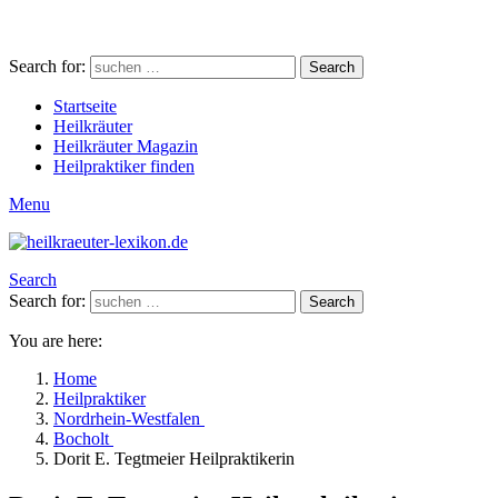
Search for:
Search
Startseite
Heilkräuter
Heilkräuter Magazin
Heilpraktiker finden
Menu
Search
Search for:
Search
You are here:
Home
Heilpraktiker
Nordrhein-Westfalen
Bocholt
Dorit E. Tegtmeier Heilpraktikerin