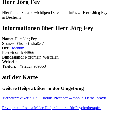
Herr Jörg Fey
Hier finden Sie alle wichtigen Daten und Infos zu
Herr Jörg Fey
–
in
Bochum
.
Informationen über Herr Jörg Fey
Name:
Herr Jörg Fey
Strasse:
Elisabethstraße 7
Ort:
Bochum
Postleitzahl:
44866
Bundesland:
Nordrhein-Westfalen
Webseite:
Telefon:
+49 2327 989053
auf der Karte
weitere Heilpraktiker in der Umgebung
Tierheilpraktikerin Dr. Gundula Piechotta – mobile Tierheilpraxis
Privatpraxis Jessica Maler Heilpraktikerin für Psychotherapie