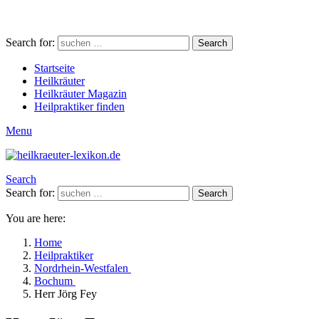
Search for:
Search
Startseite
Heilkräuter
Heilkräuter Magazin
Heilpraktiker finden
Menu
Search
Search for:
Search
You are here:
Home
Heilpraktiker
Nordrhein-Westfalen
Bochum
Herr Jörg Fey