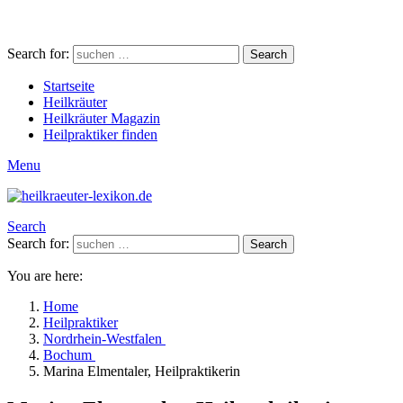
Search for:
Search
Startseite
Heilkräuter
Heilkräuter Magazin
Heilpraktiker finden
Menu
Search
Search for:
Search
You are here:
Home
Heilpraktiker
Nordrhein-Westfalen
Bochum
Marina Elmentaler, Heilpraktikerin