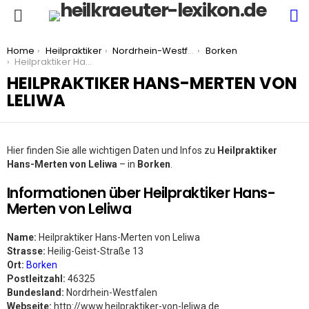
S
Menu
You are here:
Home
Heilpraktiker
Nordrhein-Westfalen
Borken
Heilpraktiker Hans-Merten von Leliwa
HEILPRAKTIKER HANS-MERTEN VON
LELIWA
Hier finden Sie alle wichtigen Daten und Infos zu
Heilpraktiker
Hans-Merten von Leliwa
– in
Borken
.
Informationen über Heilpraktiker Hans-
Merten von Leliwa
Name:
Heilpraktiker Hans-Merten von Leliwa
Strasse:
Heilig-Geist-Straße 13
Ort:
Borken
Postleitzahl:
46325
Bundesland:
Nordrhein-Westfalen
Webseite:
http://www.heilpraktiker-von-leliwa.de