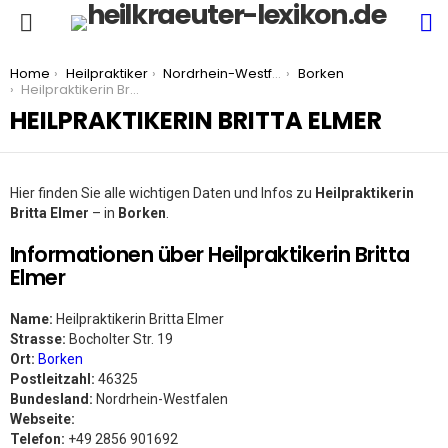
S
Menu
You are here:
Home
Heilpraktiker
Nordrhein-Westfalen
Borken
Heilpraktikerin Britta Elmer
HEILPRAKTIKERIN BRITTA ELMER
Hier finden Sie alle wichtigen Daten und Infos zu
Heilpraktikerin
Britta Elmer
– in
Borken
.
Informationen über Heilpraktikerin Britta
Elmer
Name:
Heilpraktikerin Britta Elmer
Strasse:
Bocholter Str. 19
Ort:
Borken
Postleitzahl:
46325
Bundesland:
Nordrhein-Westfalen
Webseite:
Telefon:
+49 2856 901692