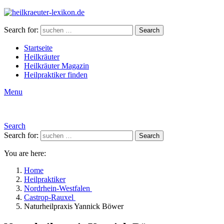
Search for:
Search
Startseite
Heilkräuter
Heilkräuter Magazin
Heilpraktiker finden
Menu
Search
Search for:
Search
You are here:
Home
Heilpraktiker
Nordrhein-Westfalen
Castrop-Rauxel
Naturheilpraxis Yannick Böwer