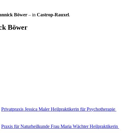
Yannick Böwer
– in
Castrop-Rauxel
.
ick Böwer
Privatpraxis Jessica Maler Heilpraktikerin für Psychotherapie
Praxis für Naturheilkunde Frau Maria Wächter Heilpraktikerin