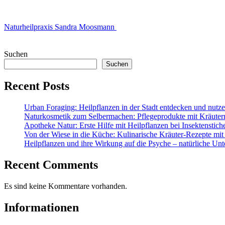
Naturheilpraxis Sandra Moosmann
Suchen
Suchen
Recent Posts
Urban Foraging: Heilpflanzen in der Stadt entdecken und nutz
Naturkosmetik zum Selbermachen: Pflegeprodukte mit Kräuter
Apotheke Natur: Erste Hilfe mit Heilpflanzen bei Insektenstic
Von der Wiese in die Küche: Kulinarische Kräuter-Rezepte mit
Heilpflanzen und ihre Wirkung auf die Psyche – natürliche Unt
Recent Comments
Es sind keine Kommentare vorhanden.
Informationen