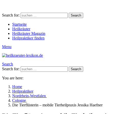
Search for:
Search
Startseite
Heilkräuter
Heilkräuter Magazin
Heilpraktiker finden
Menu
Search
Search for:
Search
You are here:
Home
Heilpraktiker
Nordrhein-Westfalen
Cologne
Die Tierflüsterin – mobile Tierheilpraxis Jessika Haefner