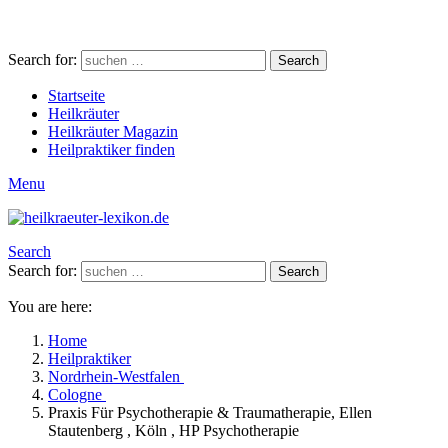
Search for:
Search
Startseite
Heilkräuter
Heilkräuter Magazin
Heilpraktiker finden
Menu
Search
Search for:
Search
You are here:
Home
Heilpraktiker
Nordrhein-Westfalen
Cologne
Praxis Für Psychotherapie & Traumatherapie, Ellen
Stautenberg , Köln , HP Psychotherapie