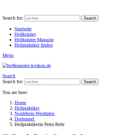
Search for:
Search
Startseite
Heilkräuter
Heilkräuter Magazin
Heilpraktiker finden
Menu
Search
Search for:
Search
You are here:
Home
Heilpraktiker
Nordrhein-Westfalen
Dortmund
Heilpraktikerin Petra Behr