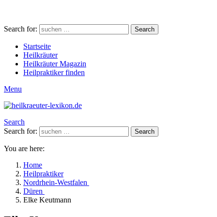
Search for:
Search
Startseite
Heilkräuter
Heilkräuter Magazin
Heilpraktiker finden
Menu
Search
Search for:
Search
You are here:
Home
Heilpraktiker
Nordrhein-Westfalen
Düren
Elke Keutmann