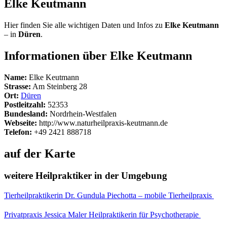
Elke Keutmann
Hier finden Sie alle wichtigen Daten und Infos zu
Elke Keutmann
– in
Düren
.
Informationen über Elke Keutmann
Name:
Elke Keutmann
Strasse:
Am Steinberg 28
Ort:
Düren
Postleitzahl:
52353
Bundesland:
Nordrhein-Westfalen
Webseite:
http://www.naturheilpraxis-keutmann.de
Telefon:
+49 2421 888718
auf der Karte
weitere Heilpraktiker in der Umgebung
Tierheilpraktikerin Dr. Gundula Piechotta – mobile Tierheilpraxis
Privatpraxis Jessica Maler Heilpraktikerin für Psychotherapie