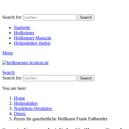
Search for:
Search
Startseite
Heilkräuter
Heilkräuter Magazin
Heilpraktiker finden
Menu
Search
Search for:
Search
You are here:
Home
Heilpraktiker
Nordrhein-Westfalen
Düren
Praxis für ganzheitliche Heilkunst Frank Faßbender