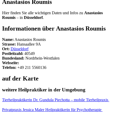
Anastasios Roumis
Hier finden Sie alle wichtigen Daten und Infos zu
Anastasios
Roumis
– in
Düsseldorf
.
Informationen über Anastasios Roumis
Name:
Anastasios Roumis
Strasse:
Hansaallee 9A
Ort:
Düsseldorf
Postleitzahl:
40549
Bundesland:
Nordrhein-Westfalen
Webseite:
Telefon:
+49 211 5560136
auf der Karte
weitere Heilpraktiker in der Umgebung
Tierheilpraktikerin Dr. Gundula Piechotta – mobile Tierheilpraxis
Privatpraxis Jessica Maler Heilpraktikerin für Psychotherapie