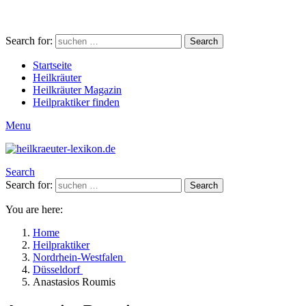
Search for:
Search
Startseite
Heilkräuter
Heilkräuter Magazin
Heilpraktiker finden
Menu
Search
Search for:
Search
You are here:
Home
Heilpraktiker
Nordrhein-Westfalen
Düsseldorf
Anastasios Roumis