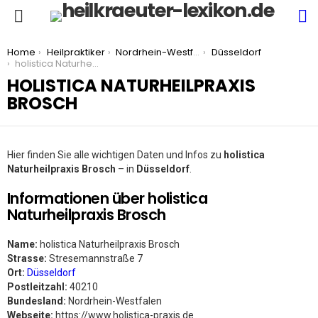
S
Menu
You are here:
Home
Heilpraktiker
Nordrhein-Westfalen
Düsseldorf
holistica Naturheilpraxis Brosch
HOLISTICA NATURHEILPRAXIS
BROSCH
Hier finden Sie alle wichtigen Daten und Infos zu
holistica
Naturheilpraxis Brosch
– in
Düsseldorf
.
Informationen über holistica
Naturheilpraxis Brosch
Name:
holistica Naturheilpraxis Brosch
Strasse:
Stresemannstraße 7
Ort:
Düsseldorf
Postleitzahl:
40210
Bundesland:
Nordrhein-Westfalen
Webseite:
https://www.holistica-praxis.de