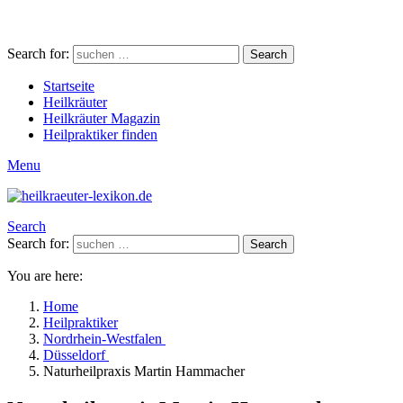
Search for:
Search
Startseite
Heilkräuter
Heilkräuter Magazin
Heilpraktiker finden
Menu
Search
Search for:
Search
You are here:
Home
Heilpraktiker
Nordrhein-Westfalen
Düsseldorf
Naturheilpraxis Martin Hammacher