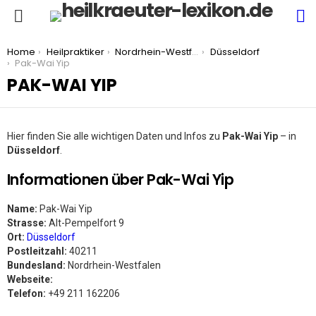
S
Menu
You are here:
Home
Heilpraktiker
Nordrhein-Westfalen
Düsseldorf
Pak-Wai Yip
PAK-WAI YIP
Hier finden Sie alle wichtigen Daten und Infos zu
Pak-Wai Yip
– in
Düsseldorf
.
Informationen über Pak-Wai Yip
Name:
Pak-Wai Yip
Strasse:
Alt-Pempelfort 9
Ort:
Düsseldorf
Postleitzahl:
40211
Bundesland:
Nordrhein-Westfalen
Webseite:
Telefon:
+49 211 162206