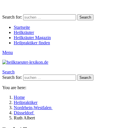
Search for:
Search
Startseite
Heilkräuter
Heilkräuter Magazin
Heilpraktiker finden
Menu
Search
Search for:
Search
You are here:
Home
Heilpraktiker
Nordrhein-Westfalen
Düsseldorf
Ruth Albert