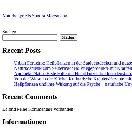
Naturheilpraxis Sandra Moosmann
Suchen
Suchen
Recent Posts
Urban Foraging: Heilpflanzen in der Stadt entdecken und nutz
Naturkosmetik zum Selbermachen: Pflegeprodukte mit Kräuter
Apotheke Natur: Erste Hilfe mit Heilpflanzen bei Insektenstic
Von der Wiese in die Küche: Kulinarische Kräuter-Rezepte mit
Heilpflanzen und ihre Wirkung auf die Psyche – natürliche Unt
Recent Comments
Es sind keine Kommentare vorhanden.
Informationen