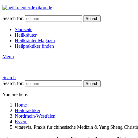
Search for:
Search
Startseite
Heilkräuter
Heilkräuter Magazin
Heilpraktiker finden
Menu
Search
Search for:
Search
You are here:
Home
Heilpraktiker
Nordrhein-Westfalen
Essen
vitarevis, Praxis für chinesische Medizin & Yang Sheng Christ