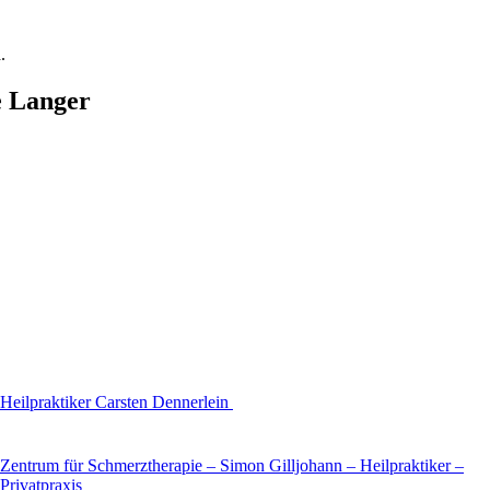
n
.
e Langer
Heilpraktiker Carsten Dennerlein
Zentrum für Schmerztherapie – Simon Gilljohann – Heilpraktiker –
Privatpraxis