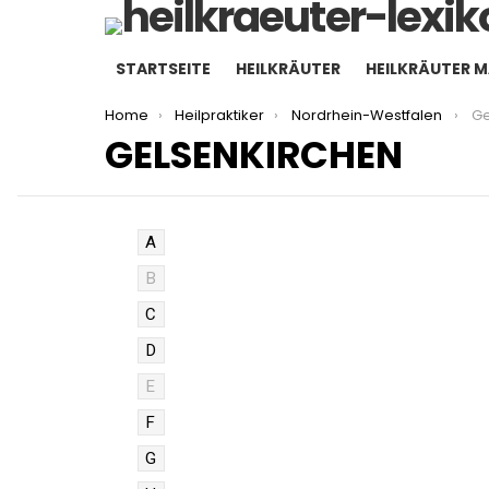
STARTSEITE
HEILKRÄUTER
HEILKRÄUTER 
You are here:
Home
Heilpraktiker
Nordrhein-Westfalen
Ge
GELSENKIRCHEN
A
B
C
D
E
F
G