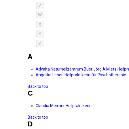
V
W
X
Y
Z
A
Advaita Naturheilzentrum Buer Jörg A.Mietz Heilpr
Angelika Leben Heilpraktikerin für Psychotherapie
Back to top
C
Claudia Meixner Heilpraktikerin
Back to top
D