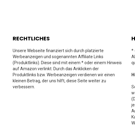
RECHTLICHES
H
Unsere Webseite finanziert sich durch platzierte
*
Werbeanzeigen und sogenannten Affiliate Links
A
(Produktlinks). Diese sind mit einem * oder einem Hinweis
q
auf Amazon verlinkt. Durch das Anklicken der
Produktlinks bzw. Werbeanzeigen verdienen wir einen
H
kleinen Betrag, der uns hilft, diese Seite weiter zu
verbessern.
S
w
(
j
A
K
W