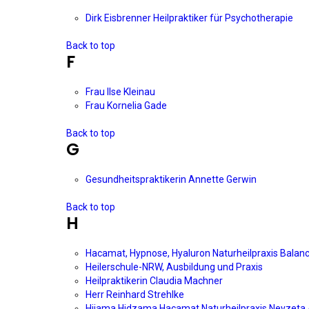
Dirk Eisbrenner Heilpraktiker für Psychotherapie
Back to top
F
Frau Ilse Kleinau
Frau Kornelia Gade
Back to top
G
Gesundheitspraktikerin Annette Gerwin
Back to top
H
Hacamat, Hypnose, Hyaluron Naturheilpraxis Balanc
Heilerschule-NRW, Ausbildung und Praxis
Heilpraktikerin Claudia Machner
Herr Reinhard Strehlke
Hijama,Hidzama,Hacamat Naturheilpraxis Nevzeta A