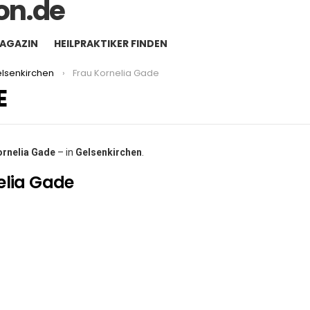
MAGAZIN
HEILPRAKTIKER FINDEN
lsenkirchen
Frau Kornelia Gade
E
ornelia Gade
– in
Gelsenkirchen
.
elia Gade