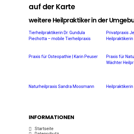
auf der Karte
weitere Heilpraktiker in der Umgeb
Tierheilpraktikerin Dr. Gundula
Privatpraxis J
Piechotta – mobile Tierheilpraxis
Heilpraktikeri
Praxis für Osteopathie | Karin Peuser
Praxis für Nat
Wächter Heilpr
Naturheilpraxis Sandra Moosmann
Heilpraktiker
INFORMATIONEN
Startseite
Datenschutz