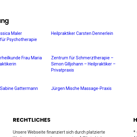
ung
essica Maler
Heilpraktiker Carsten Dennerlein
n für Psychotherapie
urheilkunde Frau Maria
Zentrum für Schmerztherapie –
aktikerin
Simon Gilljohann – Heilpraktiker –
Privatpraxis
in Sabine Gattermann
Jürgen Mische Massage-Praxis
RECHTLICHES
H
Unsere Webseite finanziert sich durch platzierte
*