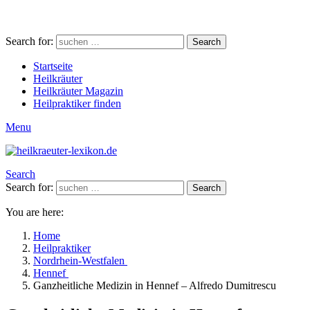
Search for:
Search
Startseite
Heilkräuter
Heilkräuter Magazin
Heilpraktiker finden
Menu
Search
Search for:
Search
You are here:
Home
Heilpraktiker
Nordrhein-Westfalen
Hennef
Ganzheitliche Medizin in Hennef – Alfredo Dumitrescu