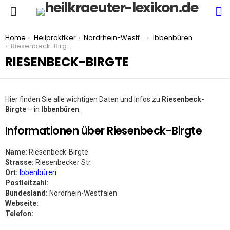
S
Menu
You are here:
Home
Heilpraktiker
Nordrhein-Westfalen
Ibbenbüren
Riesenbeck-Birgte
RIESENBECK-BIRGTE
Hier finden Sie alle wichtigen Daten und Infos zu
Riesenbeck-
Birgte
– in
Ibbenbüren
.
Informationen über Riesenbeck-Birgte
Name:
Riesenbeck-Birgte
Strasse:
Riesenbecker Str.
Ort:
Ibbenbüren
Postleitzahl:
Bundesland:
Nordrhein-Westfalen
Webseite:
Telefon: