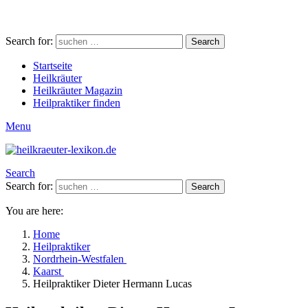
Search for:
Search
Startseite
Heilkräuter
Heilkräuter Magazin
Heilpraktiker finden
Menu
Search
Search for:
Search
You are here:
Home
Heilpraktiker
Nordrhein-Westfalen
Kaarst
Heilpraktiker Dieter Hermann Lucas