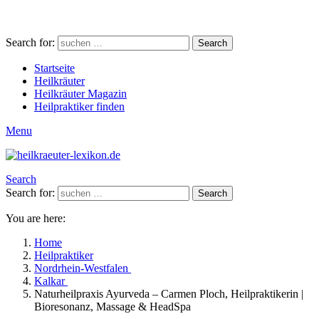
Search for:
Search
Startseite
Heilkräuter
Heilkräuter Magazin
Heilpraktiker finden
Menu
Search
Search for:
Search
You are here:
Home
Heilpraktiker
Nordrhein-Westfalen
Kalkar
Naturheilpraxis Ayurveda – Carmen Ploch, Heilpraktikerin |
Bioresonanz, Massage & HeadSpa