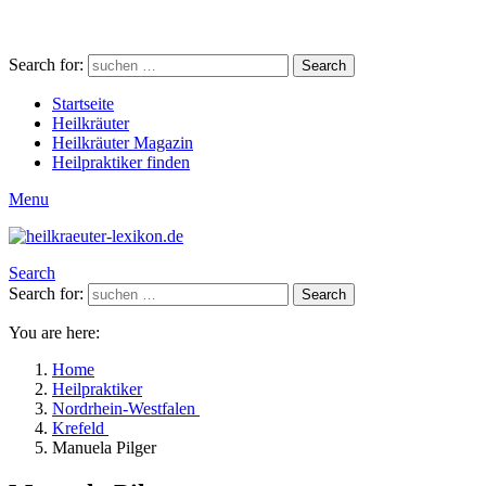
Search for:
Search
Startseite
Heilkräuter
Heilkräuter Magazin
Heilpraktiker finden
Menu
Search
Search for:
Search
You are here:
Home
Heilpraktiker
Nordrhein-Westfalen
Krefeld
Manuela Pilger