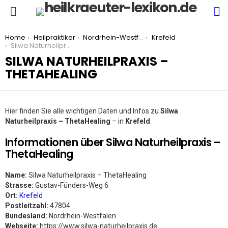
S
Menu
You are here:
Home
Heilpraktiker
Nordrhein-Westfalen
Krefeld
Silwa Naturheilpraxis – ThetaHealing
SILWA NATURHEILPRAXIS –
THETAHEALING
Hier finden Sie alle wichtigen Daten und Infos zu
Silwa
Naturheilpraxis – ThetaHealing
– in
Krefeld
.
Informationen über Silwa Naturheilpraxis –
ThetaHealing
Name:
Silwa Naturheilpraxis – ThetaHealing
Strasse:
Gustav-Fünders-Weg 6
Ort:
Krefeld
Postleitzahl:
47804
Bundesland:
Nordrhein-Westfalen
Webseite:
https://www.silwa-naturheilpraxis.de