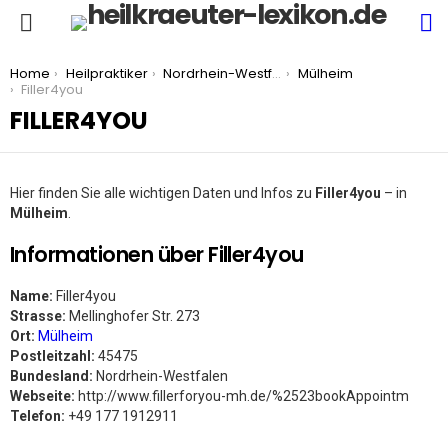
S
Menu
You are here:
Home
Heilpraktiker
Nordrhein-Westfalen
Mülheim
Filler4you
FILLER4YOU
Hier finden Sie alle wichtigen Daten und Infos zu
Filler4you
– in
Mülheim
.
Informationen über Filler4you
Name:
Filler4you
Strasse:
Mellinghofer Str. 273
Ort:
Mülheim
Postleitzahl:
45475
Bundesland:
Nordrhein-Westfalen
Webseite:
http://www.fillerforyou-mh.de/%2523bookAppointm
Telefon:
+49 177 1912911