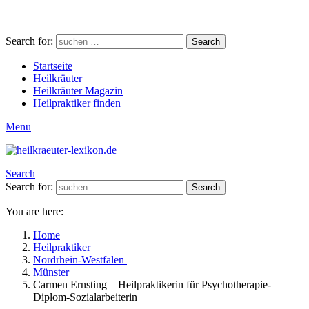
Search for:
Search
Startseite
Heilkräuter
Heilkräuter Magazin
Heilpraktiker finden
Menu
Search
Search for:
Search
You are here:
Home
Heilpraktiker
Nordrhein-Westfalen
Münster
Carmen Ernsting – Heilpraktikerin für Psychotherapie-
Diplom-Sozialarbeiterin