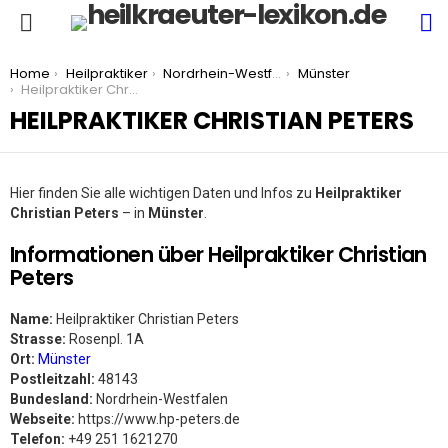
S
Menu
You are here:
Home
Heilpraktiker
Nordrhein-Westfalen
Münster
Heilpraktiker Christian Peters
HEILPRAKTIKER CHRISTIAN PETERS
Hier finden Sie alle wichtigen Daten und Infos zu
Heilpraktiker
Christian Peters
– in
Münster
.
Informationen über Heilpraktiker Christian
Peters
Name:
Heilpraktiker Christian Peters
Strasse:
Rosenpl. 1A
Ort:
Münster
Postleitzahl:
48143
Bundesland:
Nordrhein-Westfalen
Webseite:
https://www.hp-peters.de
Telefon:
+49 251 1621270