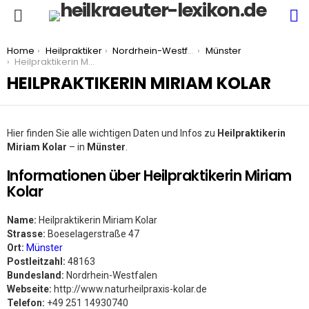
S
Menu
You are here:
Home
Heilpraktiker
Nordrhein-Westfalen
Münster
Heilpraktikerin Miriam Kolar
HEILPRAKTIKERIN MIRIAM KOLAR
Hier finden Sie alle wichtigen Daten und Infos zu
Heilpraktikerin
Miriam Kolar
– in
Münster
.
Informationen über Heilpraktikerin Miriam
Kolar
Name:
Heilpraktikerin Miriam Kolar
Strasse:
Boeselagerstraße 47
Ort:
Münster
Postleitzahl:
48163
Bundesland:
Nordrhein-Westfalen
Webseite:
http://www.naturheilpraxis-kolar.de
Telefon:
+49 251 14930740