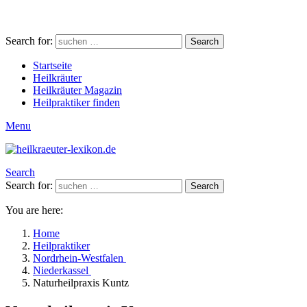
Search for:
Search
Startseite
Heilkräuter
Heilkräuter Magazin
Heilpraktiker finden
Menu
Search
Search for:
Search
You are here:
Home
Heilpraktiker
Nordrhein-Westfalen
Niederkassel
Naturheilpraxis Kuntz