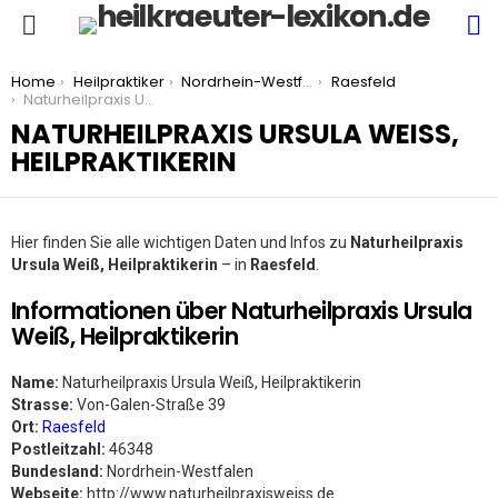
S
Menu
You are here:
Home
Heilpraktiker
Nordrhein-Westfalen
Raesfeld
Naturheilpraxis Ursula Weiß, Heilpraktikerin
NATURHEILPRAXIS URSULA WEISS, H
EILPRAKTIKERIN
Hier finden Sie alle wichtigen Daten und Infos zu
Naturheilpraxis
Ursula Weiß, Heilpraktikerin
– in
Raesfeld
.
Informationen über Naturheilpraxis Ursula
Weiß, Heilpraktikerin
Name:
Naturheilpraxis Ursula Weiß, Heilpraktikerin
Strasse:
Von-Galen-Straße 39
Ort:
Raesfeld
Postleitzahl:
46348
Bundesland:
Nordrhein-Westfalen
Webseite:
http://www.naturheilpraxisweiss.de