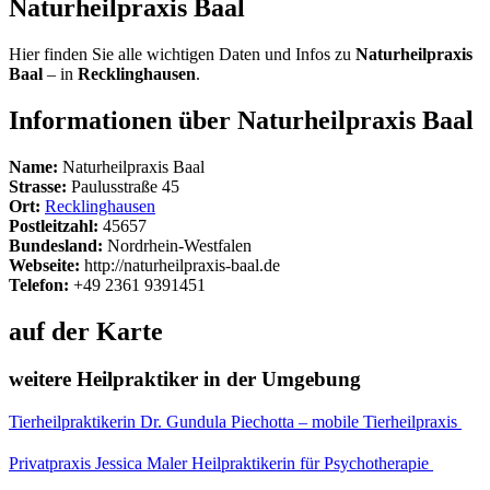
Naturheilpraxis Baal
Hier finden Sie alle wichtigen Daten und Infos zu
Naturheilpraxis
Baal
– in
Recklinghausen
.
Informationen über Naturheilpraxis Baal
Name:
Naturheilpraxis Baal
Strasse:
Paulusstraße 45
Ort:
Recklinghausen
Postleitzahl:
45657
Bundesland:
Nordrhein-Westfalen
Webseite:
http://naturheilpraxis-baal.de
Telefon:
+49 2361 9391451
auf der Karte
weitere Heilpraktiker in der Umgebung
Tierheilpraktikerin Dr. Gundula Piechotta – mobile Tierheilpraxis
Privatpraxis Jessica Maler Heilpraktikerin für Psychotherapie