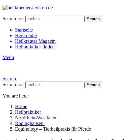
Search for:
Search
Startseite
Heilkräuter
Heilkräuter Magazin
Heilpraktiker finden
Menu
Search
Search for:
Search
You are here:
Home
Heilpraktiker
Nordrhein-Westfalen
Rödinghausen
Equinology – Tierheilpraxis für Pferde