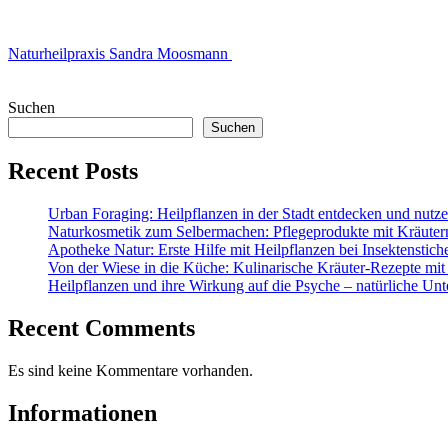
Naturheilpraxis Sandra Moosmann
Suchen
Suchen
Recent Posts
Urban Foraging: Heilpflanzen in der Stadt entdecken und nutz
Naturkosmetik zum Selbermachen: Pflegeprodukte mit Kräuter
Apotheke Natur: Erste Hilfe mit Heilpflanzen bei Insektenstic
Von der Wiese in die Küche: Kulinarische Kräuter-Rezepte mit
Heilpflanzen und ihre Wirkung auf die Psyche – natürliche Unt
Recent Comments
Es sind keine Kommentare vorhanden.
Informationen