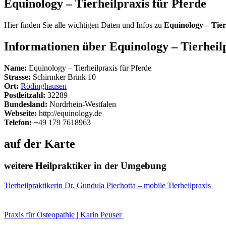
Equinology – Tierheilpraxis für Pferde
Hier finden Sie alle wichtigen Daten und Infos zu
Equinology – Tier
Informationen über Equinology – Tierheilp
Name:
Equinology – Tierheilpraxis für Pferde
Strasse:
Schirmker Brink 10
Ort:
Rödinghausen
Postleitzahl:
32289
Bundesland:
Nordrhein-Westfalen
Webseite:
http://equinology.de
Telefon:
+49 179 7618963
auf der Karte
weitere Heilpraktiker in der Umgebung
Tierheilpraktikerin Dr. Gundula Piechotta – mobile Tierheilpraxis
Praxis für Osteopathie | Karin Peuser