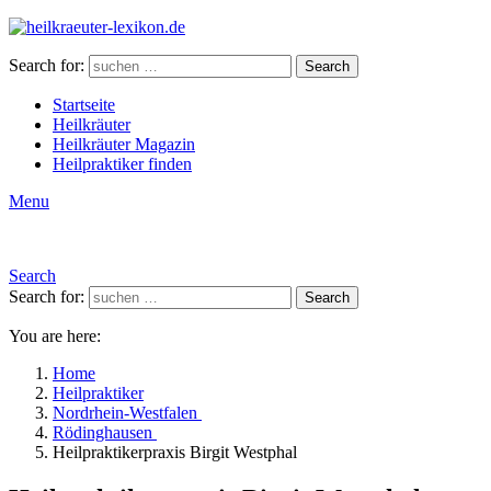
Search for:
Search
Startseite
Heilkräuter
Heilkräuter Magazin
Heilpraktiker finden
Menu
Search
Search for:
Search
You are here:
Home
Heilpraktiker
Nordrhein-Westfalen
Rödinghausen
Heilpraktikerpraxis Birgit Westphal