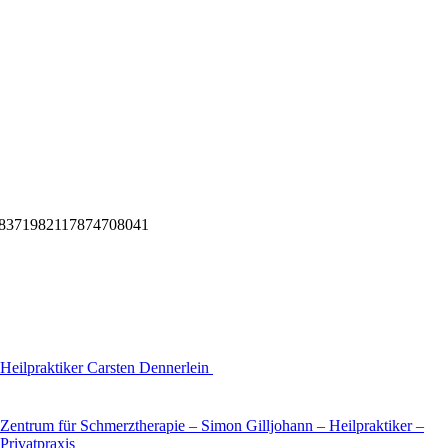
n=8371982117874708041
Heilpraktiker Carsten Dennerlein
Zentrum für Schmerztherapie – Simon Gilljohann – Heilpraktiker –
Privatpraxis