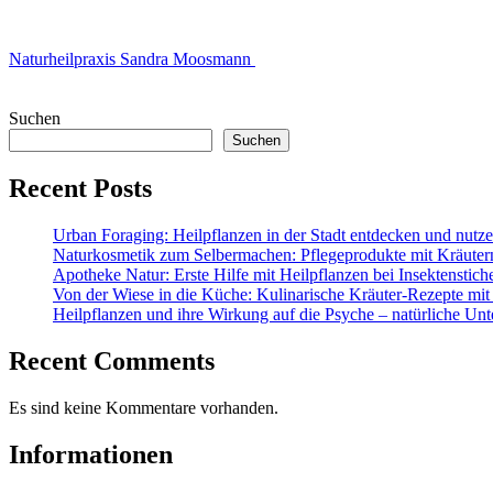
Naturheilpraxis Sandra Moosmann
Suchen
Suchen
Recent Posts
Urban Foraging: Heilpflanzen in der Stadt entdecken und nutz
Naturkosmetik zum Selbermachen: Pflegeprodukte mit Kräuter
Apotheke Natur: Erste Hilfe mit Heilpflanzen bei Insektenstic
Von der Wiese in die Küche: Kulinarische Kräuter-Rezepte mit
Heilpflanzen und ihre Wirkung auf die Psyche – natürliche Unt
Recent Comments
Es sind keine Kommentare vorhanden.
Informationen