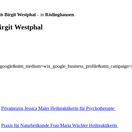
is Birgit Westphal
– in
Rödinghausen
.
irgit Westphal
urce=google&utm_medium=wix_google_business_profile&utm_campaig
Privatpraxis Jessica Maler Heilpraktikerin für Psychotherapie
Praxis für Naturheilkunde Frau Maria Wächter Heilpraktikerin