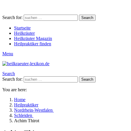
Search for:
Search
Startseite
Heilkräuter
Heilkräuter Magazin
Heilpraktiker finden
Menu
Search
Search for:
Search
You are here:
Home
Heilpraktiker
Nordrhein-Westfalen
Schleiden
Achim Thirot