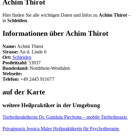
Achim Thirot
Hier finden Sie alle wichtigen Daten und Infos zu
Achim Thirot
–
in
Schleiden
.
Informationen über Achim Thirot
Name:
Achim Thirot
Strasse:
An d. Linde 6
Ort:
Schleiden
Postleitzahl:
53937
Bundesland:
Nordrhein-Westfalen
Webseite:
Telefon:
+49 2445 911677
auf der Karte
weitere Heilpraktiker in der Umgebung
Tierheilpraktikerin Dr. Gundula Piechotta – mobile Tierheilpraxis
Privatpraxis Jessica Maler Heilpraktikerin für Psychotherapie