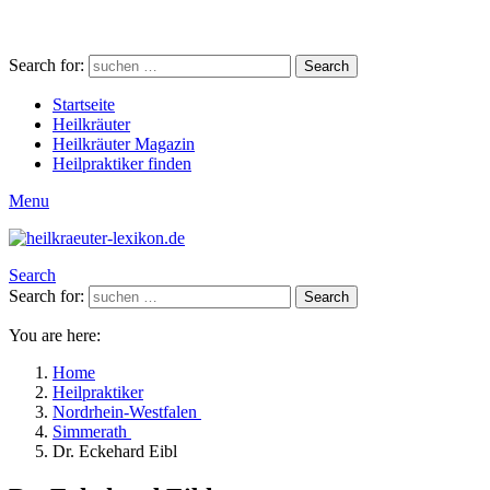
Search for:
Search
Startseite
Heilkräuter
Heilkräuter Magazin
Heilpraktiker finden
Menu
Search
Search for:
Search
You are here:
Home
Heilpraktiker
Nordrhein-Westfalen
Simmerath
Dr. Eckehard Eibl