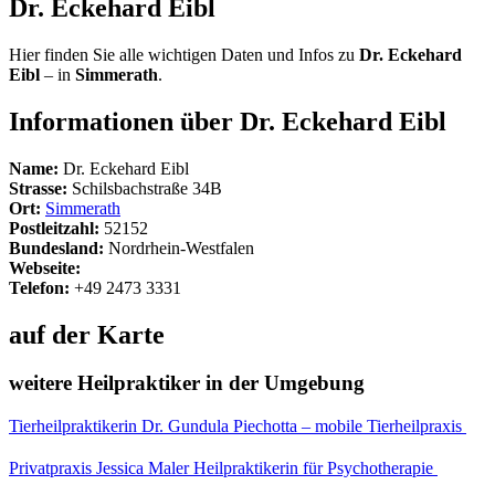
Dr. Eckehard Eibl
Hier finden Sie alle wichtigen Daten und Infos zu
Dr. Eckehard
Eibl
– in
Simmerath
.
Informationen über Dr. Eckehard Eibl
Name:
Dr. Eckehard Eibl
Strasse:
Schilsbachstraße 34B
Ort:
Simmerath
Postleitzahl:
52152
Bundesland:
Nordrhein-Westfalen
Webseite:
Telefon:
+49 2473 3331
auf der Karte
weitere Heilpraktiker in der Umgebung
Tierheilpraktikerin Dr. Gundula Piechotta – mobile Tierheilpraxis
Privatpraxis Jessica Maler Heilpraktikerin für Psychotherapie