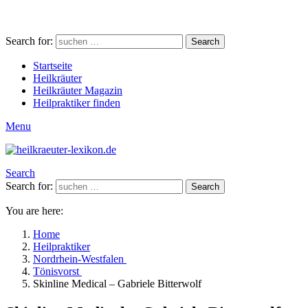
Search for:
Search
Startseite
Heilkräuter
Heilkräuter Magazin
Heilpraktiker finden
Menu
Search
Search for:
Search
You are here:
Home
Heilpraktiker
Nordrhein-Westfalen
Tönisvorst
Skinline Medical – Gabriele Bitterwolf