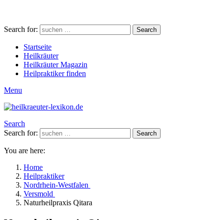
Search for:
Search
Startseite
Heilkräuter
Heilkräuter Magazin
Heilpraktiker finden
Menu
Search
Search for:
Search
You are here:
Home
Heilpraktiker
Nordrhein-Westfalen
Versmold
Naturheilpraxis Qitara