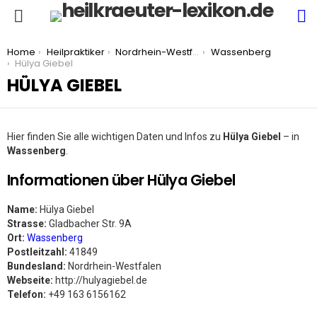
S
Menu
You are here:
Home
Heilpraktiker
Nordrhein-Westfalen
Wassenberg
Hülya Giebel
HÜLYA GIEBEL
Hier finden Sie alle wichtigen Daten und Infos zu
Hülya Giebel
– in
Wassenberg
.
Informationen über Hülya Giebel
Name:
Hülya Giebel
Strasse:
Gladbacher Str. 9A
Ort:
Wassenberg
Postleitzahl:
41849
Bundesland:
Nordrhein-Westfalen
Webseite:
http://hulyagiebel.de
Telefon:
+49 163 6156162