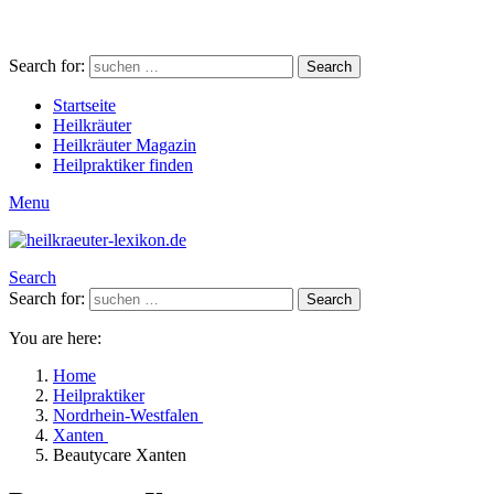
Search for:
Search
Startseite
Heilkräuter
Heilkräuter Magazin
Heilpraktiker finden
Menu
Search
Search for:
Search
You are here:
Home
Heilpraktiker
Nordrhein-Westfalen
Xanten
Beautycare Xanten