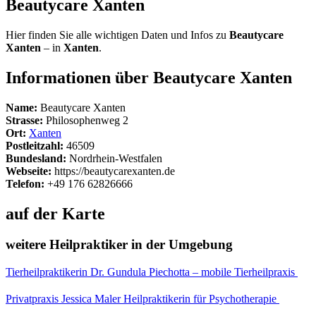
Beautycare Xanten
Hier finden Sie alle wichtigen Daten und Infos zu
Beautycare
Xanten
– in
Xanten
.
Informationen über Beautycare Xanten
Name:
Beautycare Xanten
Strasse:
Philosophenweg 2
Ort:
Xanten
Postleitzahl:
46509
Bundesland:
Nordrhein-Westfalen
Webseite:
https://beautycarexanten.de
Telefon:
+49 176 62826666
auf der Karte
weitere Heilpraktiker in der Umgebung
Tierheilpraktikerin Dr. Gundula Piechotta – mobile Tierheilpraxis
Privatpraxis Jessica Maler Heilpraktikerin für Psychotherapie