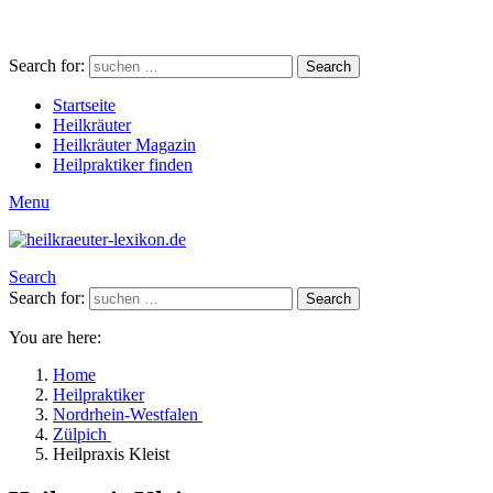
Search for:
Search
Startseite
Heilkräuter
Heilkräuter Magazin
Heilpraktiker finden
Menu
Search
Search for:
Search
You are here:
Home
Heilpraktiker
Nordrhein-Westfalen
Zülpich
Heilpraxis Kleist