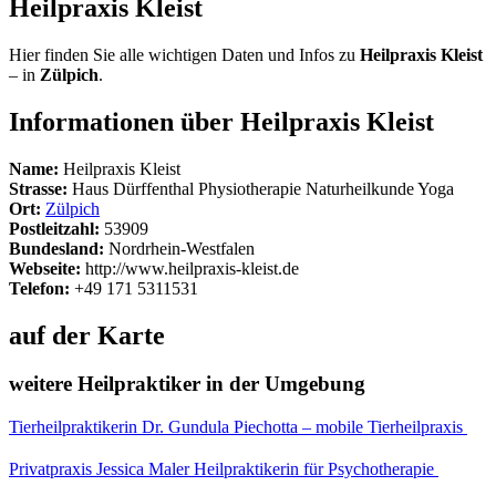
Heilpraxis Kleist
Hier finden Sie alle wichtigen Daten und Infos zu
Heilpraxis Kleist
– in
Zülpich
.
Informationen über Heilpraxis Kleist
Name:
Heilpraxis Kleist
Strasse:
Haus Dürffenthal Physiotherapie Naturheilkunde Yoga
Ort:
Zülpich
Postleitzahl:
53909
Bundesland:
Nordrhein-Westfalen
Webseite:
http://www.heilpraxis-kleist.de
Telefon:
+49 171 5311531
auf der Karte
weitere Heilpraktiker in der Umgebung
Tierheilpraktikerin Dr. Gundula Piechotta – mobile Tierheilpraxis
Privatpraxis Jessica Maler Heilpraktikerin für Psychotherapie