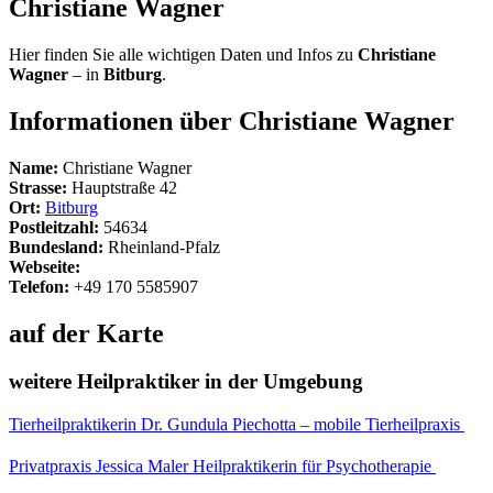
Christiane Wagner
Hier finden Sie alle wichtigen Daten und Infos zu
Christiane
Wagner
– in
Bitburg
.
Informationen über Christiane Wagner
Name:
Christiane Wagner
Strasse:
Hauptstraße 42
Ort:
Bitburg
Postleitzahl:
54634
Bundesland:
Rheinland-Pfalz
Webseite:
Telefon:
+49 170 5585907
auf der Karte
weitere Heilpraktiker in der Umgebung
Tierheilpraktikerin Dr. Gundula Piechotta – mobile Tierheilpraxis
Privatpraxis Jessica Maler Heilpraktikerin für Psychotherapie