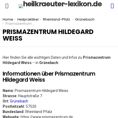
S
Menu
You are here:
Home
Heilpraktiker
Rheinland-Pfalz
Grünebach
Prismazentrum Hildegard Weiss
PRISMAZENTRUM HILDEGARD
WEISS
Hier finden Sie alle wichtigen Daten und Infos zu
Prismazentrum
Hildegard Weiss
– in
Grünebach
.
Informationen über Prismazentrum
Hildegard Weiss
Name:
Prismazentrum Hildegard Weiss
Strasse:
Hauptstraße 7
Ort:
Grünebach
Postleitzahl:
57520
Bundesland:
Rheinland-Pfalz
Webseite:
https://www.prismazentrum.de