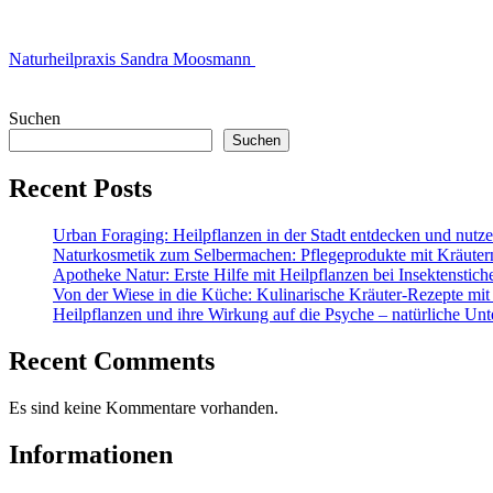
Naturheilpraxis Sandra Moosmann
Suchen
Suchen
Recent Posts
Urban Foraging: Heilpflanzen in der Stadt entdecken und nutz
Naturkosmetik zum Selbermachen: Pflegeprodukte mit Kräuter
Apotheke Natur: Erste Hilfe mit Heilpflanzen bei Insektenstic
Von der Wiese in die Küche: Kulinarische Kräuter-Rezepte mit
Heilpflanzen und ihre Wirkung auf die Psyche – natürliche Unt
Recent Comments
Es sind keine Kommentare vorhanden.
Informationen