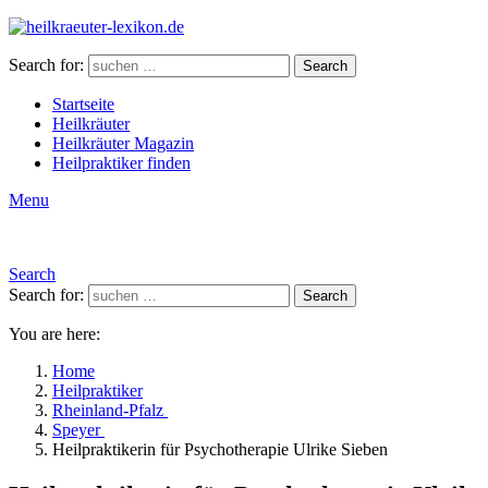
Search for:
Search
Startseite
Heilkräuter
Heilkräuter Magazin
Heilpraktiker finden
Menu
Search
Search for:
Search
You are here:
Home
Heilpraktiker
Rheinland-Pfalz
Speyer
Heilpraktikerin für Psychotherapie Ulrike Sieben