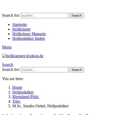
Search for:
Search
Startseite
Heilkräuter
Heilkräuter Magazin
Heilpraktiker finden
Menu
Search
Search for:
Search
You are here:
Home
Heilpraktiker
Rheinland-Pfalz
Trier
M.Sc. Sandra Oettel, Heilpraktiker