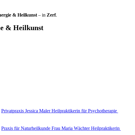
nergie & Heilkunst
– in
Zerf
.
ie & Heilkunst
Privatpraxis Jessica Maler Heilpraktikerin für Psychotherapie
Praxis für Naturheilkunde Frau Maria Wächter Heilpraktikerin