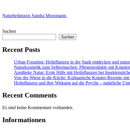
Naturheilpraxis Sandra Moosmann
Suchen
Suchen
Recent Posts
Urban Foraging: Heilpflanzen in der Stadt entdecken und nutz
Naturkosmetik zum Selbermachen: Pflegeprodukte mit Kräuter
Apotheke Natur: Erste Hilfe mit Heilpflanzen bei Insektenstic
Von der Wiese in die Küche: Kulinarische Kräuter-Rezepte mit
Heilpflanzen und ihre Wirkung auf die Psyche – natürliche Unt
Recent Comments
Es sind keine Kommentare vorhanden.
Informationen