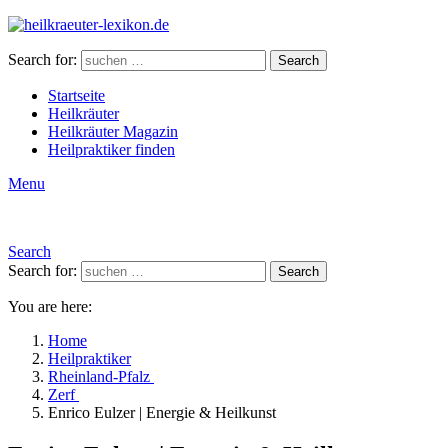
Search for:
Search
Startseite
Heilkräuter
Heilkräuter Magazin
Heilpraktiker finden
Menu
Search
Search for:
Search
You are here:
Home
Heilpraktiker
Rheinland-Pfalz
Zerf
Enrico Eulzer | Energie & Heilkunst