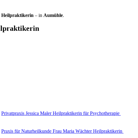
 Heilpraktikerin
– in
Aumühle
.
lpraktikerin
Privatpraxis Jessica Maler Heilpraktikerin für Psychotherapie
Praxis für Naturheilkunde Frau Maria Wächter Heilpraktikerin