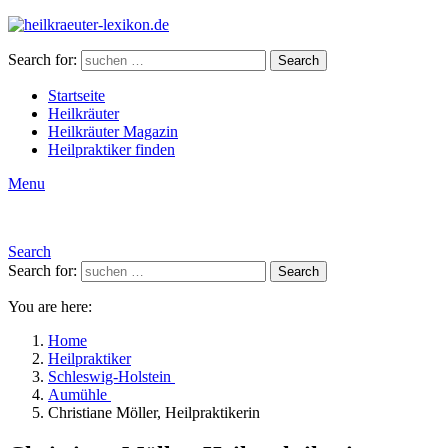
Search for:
Search
Startseite
Heilkräuter
Heilkräuter Magazin
Heilpraktiker finden
Menu
Search
Search for:
Search
You are here:
Home
Heilpraktiker
Schleswig-Holstein
Aumühle
Christiane Möller, Heilpraktikerin