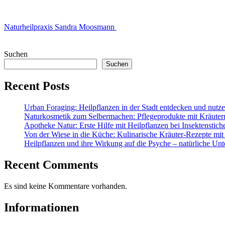
Naturheilpraxis Sandra Moosmann
Suchen
Suchen
Recent Posts
Urban Foraging: Heilpflanzen in der Stadt entdecken und nutz
Naturkosmetik zum Selbermachen: Pflegeprodukte mit Kräuter
Apotheke Natur: Erste Hilfe mit Heilpflanzen bei Insektenstic
Von der Wiese in die Küche: Kulinarische Kräuter-Rezepte mit
Heilpflanzen und ihre Wirkung auf die Psyche – natürliche Unt
Recent Comments
Es sind keine Kommentare vorhanden.
Informationen